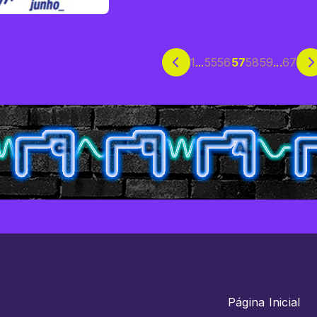
1
...
55
56
57
58
59
...
67
Página Inicial