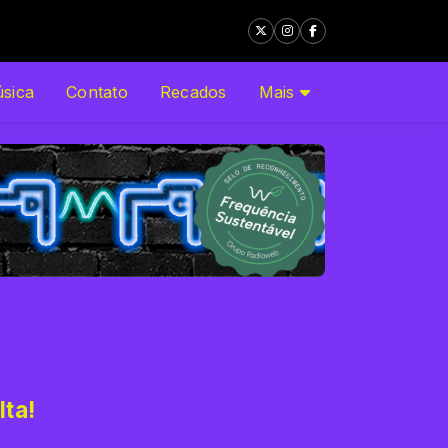
sica
Contato
Recados
Mais
lta!