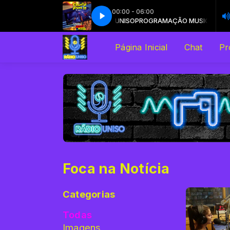
00:00 - 06:00
AMAÇÃO MUSICAL com RÁDIO UNISO
e Brown Jr. - Te Levar Daqui (Ao Vivo)
Charlie Brown Jr. - Te Levar Daqui 
PROGRAMAÇÃO MUSICAL com RÁD
Página Inicial
Chat
Pr
Foca na Notícia
Categorias
Todas
Imagens