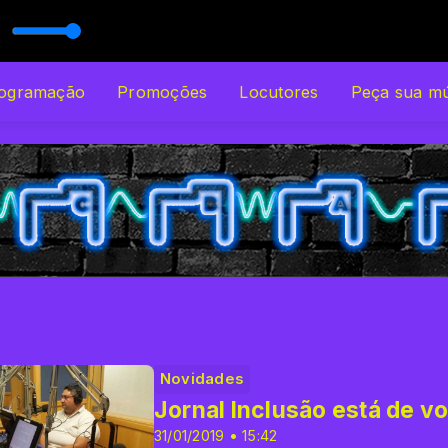
(Ao Vivo)
IO UNISO
ogramação
Promoções
Locutores
Peça sua mú
Novidades
Jornal Inclusão está de vo
31/01/2019 • 15:42