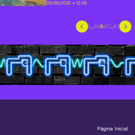
26/06/2026 • 12:09
1
...
3
4
5
6
7
...
67
Página Inicial